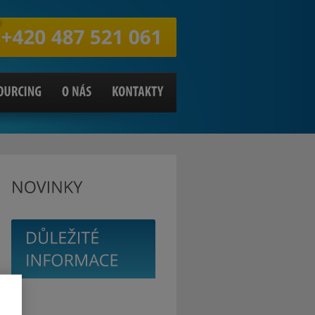
+420
487
521
061